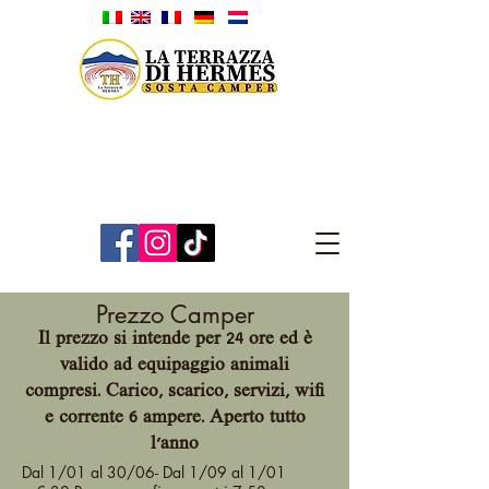
Prezzo Camper
Il prezzo si intende per 24 ore ed è
valido ad equipaggio animali
compresi. Carico, scarico, servizi, wifi
e corrente 6 ampere. Aperto tutto
l'anno
Dal 1/01 al 30/06- Dal 1/09 al 1/01