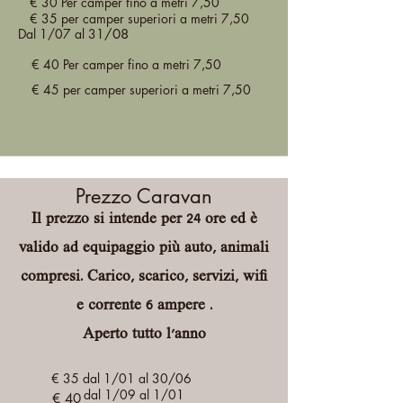
€ 30 Per camper fino a metri 7,50
€ 35 per camper superiori a metri 7,50
Dal 1/07 al 31
/08
€ 40 Per camper fino a metri 7,50
€ 45 per camper superiori a metri 7,50
Prezzo Caravan
Il prezzo si intende per 24 ore ed è
valido ad equipaggio più auto, animali
compresi. Carico, scarico, servizi, wifi
e corrente 6 ampere .
Aperto tutto l'anno
€ 35 dal 1/01 al 30/06
dal 1/09 al 1/01
€ 40