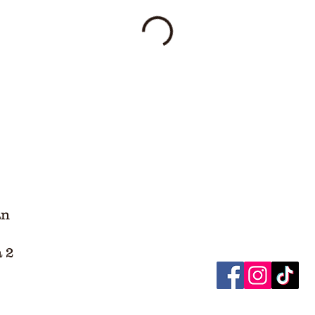
van
a 2